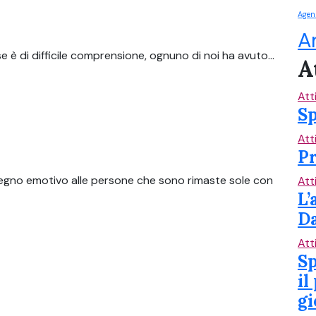
Agen
A
e è di difficile comprensione, ognuno di noi ha avuto...
A
Att
Sp
Att
Pr
tegno emotivo alle persone che sono rimaste sole con
Att
L’
Da
Att
Sp
il
gi