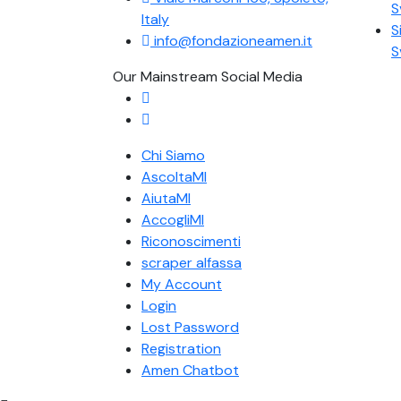
S
Italy
S
info@fondazioneamen.it
S
Our Mainstream Social Media
Chi Siamo
AscoltaMI
AiutaMI
AccogliMI
Riconoscimenti
scraper alfassa
My Account
Login
Lost Password
Registration
Amen Chatbot