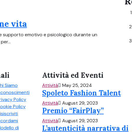
R
ne vita
rire supporto emotivo e psicologico durante un
per...
ali
Attività ed Eventi
hi Siamo
Attività
May 25, 2024
Spoleto Fashion Talent
iconoscimenti
rivacy Policy
Attività
August 29, 2023
ookie Policy
Premio “FairPlay”
isiscriviti
icordami
Attività
August 29, 2023
L’autenticità narrativa di
odello di