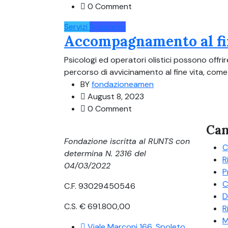
0 Comment
Servizi
Supporto
Accompagnamento al fi
Psicologi ed operatori olistici possono off
percorso di avvicinamento al fine vita, come 
BY
fondazioneamen
August 8, 2023
0 Comment
Can
Fondazione iscritta al RUNTS con
C
determina N. 2316 del
R
04/03/2022
P
C
C.F. 93029450546
D
C.S. € 691.800,00
R
M
Viale Marconi 166, Spoleto,