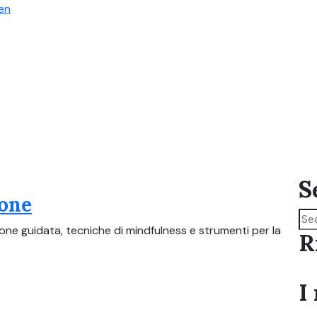
S
ione
ione guidata, tecniche di mindfulness e strumenti per la
R
I