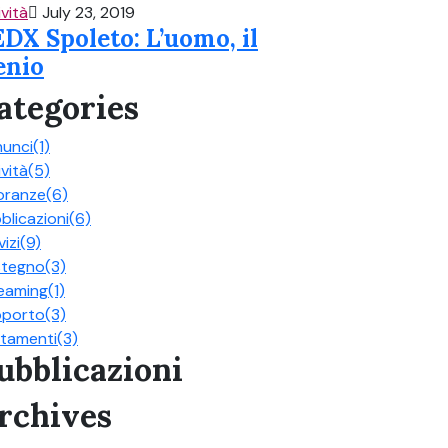
ività
July 23, 2019
DX Spoleto: L’uomo, il
enio
ategories
unci
(1)
ività
(5)
oranze
(6)
blicazioni
(6)
vizi
(9)
stegno
(3)
eaming
(1)
pporto
(3)
tamenti
(3)
ubblicazioni
rchives