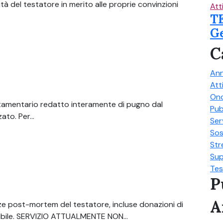
à del testatore in merito alle proprie convinzioni
Att
TE
G
C
Ann
Att
On
tamentario redatto interamente di pugno dal
Pub
to. Per...
Ser
So
Str
Su
Tes
P
A
nze post-mortem del testatore, incluse donazioni di
ibile. SERVIZIO ATTUALMENTE NON...