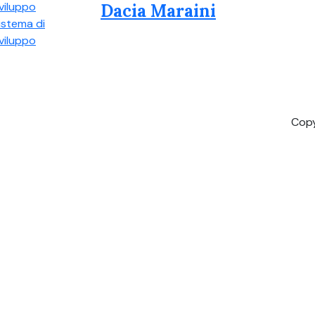
viluppo
Dacia Maraini
istema di
viluppo
Copy