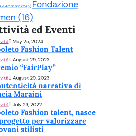
Fondazione
zia Amen Spoleto
(5)
men
(16)
ttività ed Eventi
ività
May 25, 2024
oleto Fashion Talent
ività
August 29, 2023
emio “FairPlay”
ività
August 29, 2023
autenticità narrativa di
cia Maraini
ività
July 23, 2022
oleto Fashion talent, nasce
 progetto per valorizzare
ovani stilisti