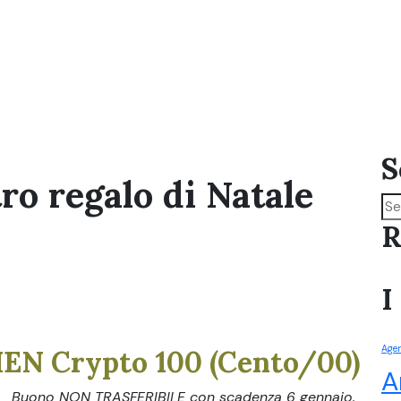
S
o regalo di Natale
R
I
Agen
EN Crypto 100
(Cento/00)
A
Buono NON TRASFERIBILE con scadenza 6 gennaio.