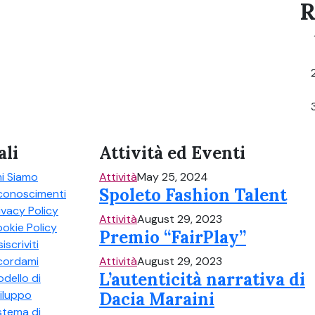
R
ali
Attività ed Eventi
i Siamo
Attività
May 25, 2024
Spoleto Fashion Talent
conoscimenti
ivacy Policy
Attività
August 29, 2023
okie Policy
Premio “FairPlay”
siscriviti
cordami
Attività
August 29, 2023
L’autenticità narrativa di
dello di
iluppo
Dacia Maraini
stema di