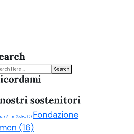
earch
Search
icordami
 nostri sostenitori
Fondazione
zia Amen Spoleto
(5)
men
(16)