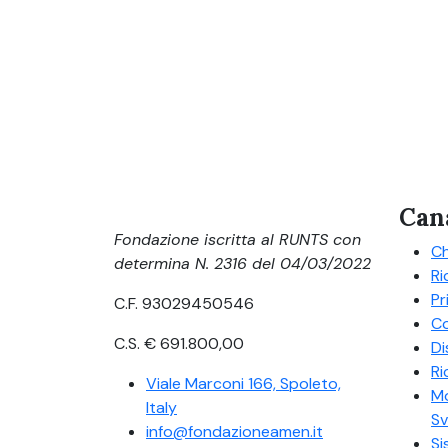
Can
Fondazione iscritta al RUNTS con
Ch
determina N. 2316 del 04/03/2022
Ri
Pr
C.F. 93029450546
Co
C.S. € 691.800,00
Di
Ri
Viale Marconi 166, Spoleto,
Mo
Italy
Sv
info@fondazioneamen.it
Si