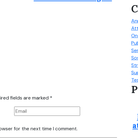
C
An
Att
On
Pub
Ser
So
St
Su
Te
P
ired fields are marked
*
a
rowser for the next time I comment.