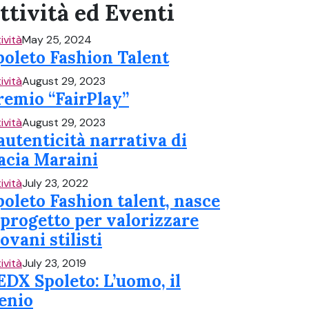
ttività ed Eventi
ività
May 25, 2024
poleto Fashion Talent
ività
August 29, 2023
remio “FairPlay”
ività
August 29, 2023
’autenticità narrativa di
acia Maraini
ività
July 23, 2022
poleto Fashion talent, nasce
l progetto per valorizzare
ovani stilisti
ività
July 23, 2019
EDX Spoleto: L’uomo, il
enio