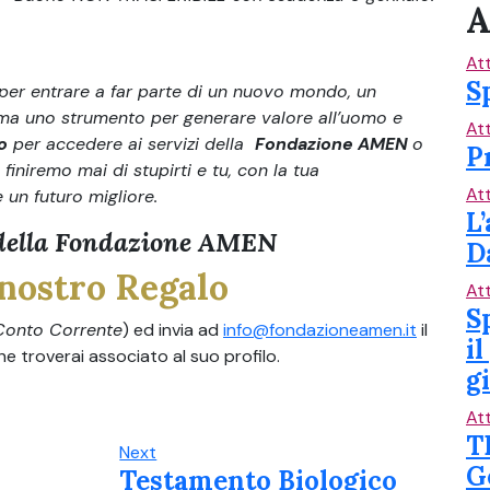
A
Att
S
per entrare a far parte di un nuovo mondo, un
 ma uno strumento per generare valore all’uomo e
Att
o
per accedere ai servizi della
Fondazione AMEN
o
P
finiremo mai di stupirti e tu, con la tua
Att
e un futuro migliore.
L
 della Fondazione AMEN
D
 nostro Regalo
Att
S
Conto Corrente
) ed invia ad
info@fondazioneamen.it
il
i
troverai associato al suo profilo.
gi
Att
T
Next
G
Testamento Biologico