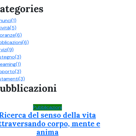
ategories
nunci
(1)
ività
(5)
oranze
(6)
blicazioni
(6)
vizi
(9)
stegno
(3)
reaming
(1)
pporto
(3)
stamenti
(3)
ubblicazioni
Pubblicazioni
Ricerca del senso della vita
ttraversando corpo, mente e
anima